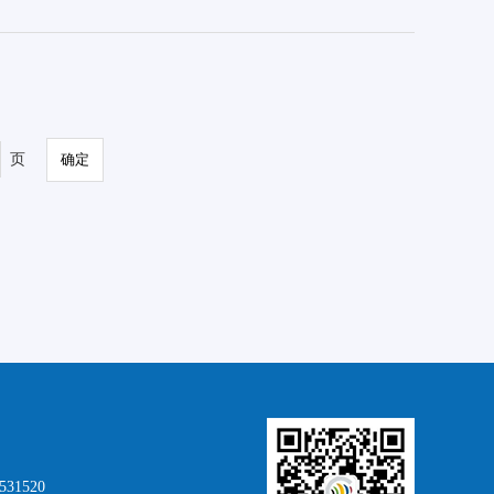
页
确定
3531520