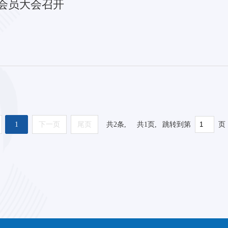
会员大会召开
1
下一页
尾页
共
2
条,
共
1
页,
跳转到第
页