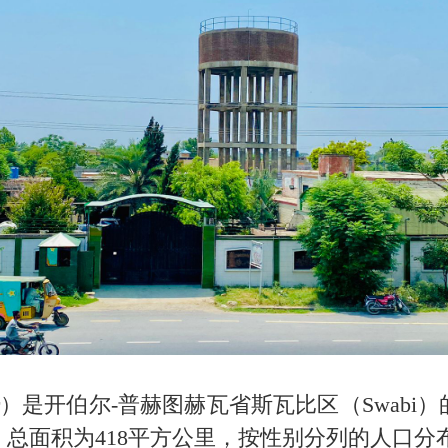
zzar）是开伯尔-普赫图赫瓦省斯瓦比区（Swab
总面积为418平方公里，按性别分列的人口分布为男